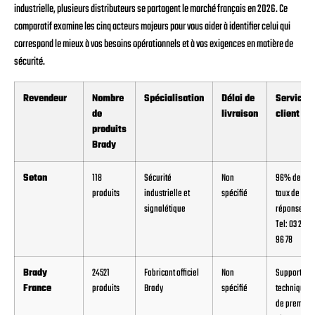
industrielle, plusieurs distributeurs se partagent le marché français en 2026. Ce
comparatif examine les cinq acteurs majeurs pour vous aider à identifier celui qui
correspond le mieux à vos besoins opérationnels et à vos exigences en matière de
sécurité.
Revendeur
Nombre
Spécialisation
Délai de
Service
de
livraison
client
produits
Brady
Seton
118
Sécurité
Non
96% de
produits
industrielle et
spécifié
taux de
signalétique
réponse
Tel: 03 20 01
96 78
Brady
24521
Fabricant officiel
Non
Support
France
produits
Brady
spécifié
technique
de premier