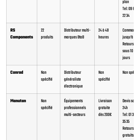
plan
Tel: 09 69 3
22 34
RS
22
Distributeur multi-
24 à 48
Commande
Components
produits
marques BtoB
heures
jusqu'à 19h
Retours
sous 10
jours
Conrad
Non
Distributeur
Non
Non spécifi
spécifié
généraliste
spécifié
électronique
Manutan
Non
Équipements
Livraison
Devis sous
spécifié
professionnels
gratuite
24h
multi-secteurs
dès 200€
Tel: 01 34 53
35 35
Retours
gratuits 30