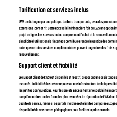
Tarification et services inclus
LWS se distingue par une politique tarifaire transparente, avec des promotions
extensions .com et .fr. Cette accessibilité financière fait de LWS une option 
projet en ligne. Les services inclus comprennent l'achat et le renouvellement d
simplicité d'utilisation de l'interface contribue à rendre la gestion des dom
noter que certains services complémentaires peuvent engendrer des frais supp
renouvellement.
Support client et fiabilité
Le support client de LWS est disponible et réactif, proposant une assistance 
associés. La fiabilité du service repose sur une infrastructure technique soli
les petites configurations. Pour les projets nécessitant une scalabilité impor
complémentaires ou des formules plus avancées. La réputation de LWS dans 
qualité de service, même si sa part de marché reste limitée comparée aux géan
disponibilité de ressources pédagogiques pour faciliter la prise en main.