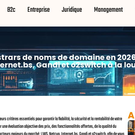
B2c
Entreprise
Juridique
Management
strars de noms de domaine en 2026
ternet.bs, Gandi et o2switch à la lo
A
 critères essentiels pour garantir la fiabilité, la sécurité et la rentabilité de votre
 une évaluation objective des prix, des fonctionnalités offertes, de la qualité du
 acteurs majeurs du marché : LWS, Netcup, Internet.bs, Gandi et o2switch, afin de vous