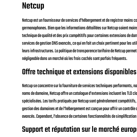
Netcup
Netcup est un fournisseur de services d'hébergement et de registrar moins co
germanophones. Bien que les informations détaillées sur Netcup soient moins
technique de qualité et des prix compétitifs pour certaines extensions de do
services de gestion DNS avancés, ce qui en fait un choix pertinent pour les uti
leurs infrastructures. La politique de transparence tarifaire de Netcup permet
négligeable dans un marché où les frais cachés sont parfois fréquents.
Offre technique et extensions disponibles
Netcup se concentre sur la fourniture de services techniques performants, n
noms de domaine, Netcup offre un catalogue d'extensions incluant les TLD cla
spécialisées. Les tarifs pratiqués par Netcup sont généralement compétitifs, c
gestion des domaines et de l'hébergement est conçue pour offrir un contrôle 
avancés. Cependant, l'absence de certaines fonctionnalités de simplification
Support et réputation sur le marché euro