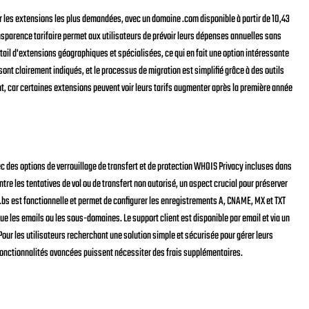
 sur les extensions les plus demandées, avec un domaine .com disponible à partir de 10,43
ransparence tarifaire permet aux utilisateurs de prévoir leurs dépenses annuelles sans
ail d'extensions géographiques et spécialisées, ce qui en fait une option intéressante
sont clairement indiqués, et le processus de migration est simplifié grâce à des outils
nt, car certaines extensions peuvent voir leurs tarifs augmenter après la première année
ec des options de verrouillage de transfert et de protection WHOIS Privacy incluses dans
re les tentatives de vol ou de transfert non autorisé, un aspect crucial pour préserver
t.bs est fonctionnelle et permet de configurer les enregistrements A, CNAME, MX et TXT
 les emails ou les sous-domaines. Le support client est disponible par email et via un
our les utilisateurs recherchant une solution simple et sécurisée pour gérer leurs
 fonctionnalités avancées puissent nécessiter des frais supplémentaires.