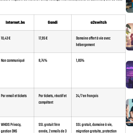
Internet.bs
Gandi
o2switch
10,43 €
17,95 €
Domaine offert à vie avec
hébergement
Non communiqué
8,74%
1,85%
Par email et tickets
Par tickets, réactif et
24/7 en français
compétent
WHOIS Privacy,
SSL gratuit 1ère
SSL gratuit, domaine à vie,
gestion DNS
année, 2 emails de 3
migration gratuite, protection