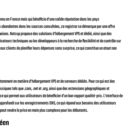
nnu en France mais qui bénéficie d'une solide réputation dans les pays
 abondantes dans les sources consultées, ce registrar se démarque par une offre
maines. Netcup propose des solutions d'hébergement VPS et dédié, ainsi que des
lisateurs techniques ou les développeurs à la recherche de flexibilité et de contrôle sur
 aux clients de planifier leurs dépenses sans surprise, ce qui constitue un atout non
otamment en matière d'hébergement VPS et de serveurs dédiés. Pour ce qui est des
ssiques tels que .com, .net et .org, ainsi que des extensions géographiques et
e qui permet aux utilisateurs de bénéficier d'un bon rapport qualité-prix. L'interface de
approfondi sur les enregistrements DNS, ce qui répond aux besoins des utilisateurs
 peut rendre la prise en main plus complexe pour les débutants.
péen