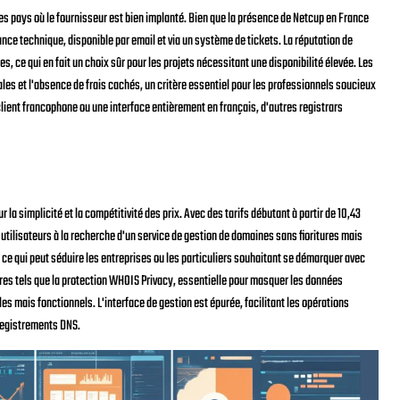
es pays où le fournisseur est bien implanté. Bien que la présence de Netcup en France
tance technique, disponible par email et via un système de tickets. La réputation de
res, ce qui en fait un choix sûr pour les projets nécessitant une disponibilité élevée. Les
les et l'absence de frais cachés, un critère essentiel pour les professionnels soucieux
client francophone ou une interface entièrement en français, d'autres registrars
r la simplicité et la compétitivité des prix. Avec des tarifs débutant à partir de 10,43
utilisateurs à la recherche d'un service de gestion de domaines sans fioritures mais
e qui peut séduire les entreprises ou les particuliers souhaitant se démarquer avec
es tels que la protection WHOIS Privacy, essentielle pour masquer les données
s mais fonctionnels. L'interface de gestion est épurée, facilitant les opérations
nregistrements DNS.