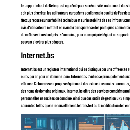
Le support client de Netcup est apprécié pour sa réactivité, notamment dans l
soit plus discrète, les utilisateurs européens soulignent la qualité de l'assis
Netcup repose sur sa fiabilité technique et sur la stabilité de ses infrastructu
avis d'utilisateurs mettent en avant la transparence des politiques commercia
de maîtriser leurs budgets. Néanmoins, pour ceux qui privilégient un support 
peuvent s'avérer plus adaptés.
Internet.bs
Internet.bs est un registrar international qui se distingue par une offre axée su
euros par an pour un domaine .com, Internet.bs s'adresse principalement aux 
efficace. Ce fournisseur propose également des extensions moins courantes, c
des noms de domaine originaux. Internet.bs offre des services complémentair
personnelles associées au domaine, ainsi que des outils de gestion DNS simple
courantes telles que le renouvellement, le transfert ou la modification des e