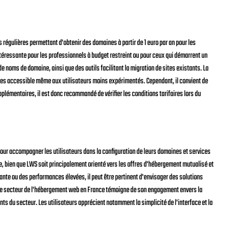
 régulières permettant d'obtenir des domaines à partir de 1 euro par an pour les
intéressante pour les professionnels à budget restreint ou pour ceux qui démarrent un
e noms de domaine, ainsi que des outils facilitant la migration de sites existants. La
aines accessible même aux utilisateurs moins expérimentés. Cependant, il convient de
lémentaires, il est donc recommandé de vérifier les conditions tarifaires lors du
pour accompagner les utilisateurs dans la configuration de leurs domaines et services
de, bien que LWS soit principalement orienté vers les offres d'hébergement mutualisé et
tante ou des performances élevées, il peut être pertinent d'envisager des solutions
le secteur de l'hébergement web en France témoigne de son engagement envers la
ts du secteur. Les utilisateurs apprécient notamment la simplicité de l'interface et la