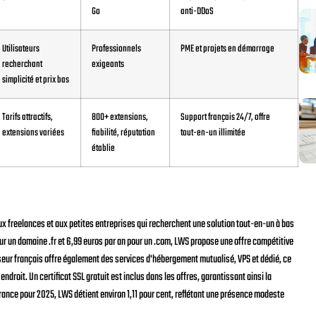
Go
anti-DDoS
Utilisateurs
Professionnels
PME et projets en démarrage
recherchant
exigeants
simplicité et prix bas
Tarifs attractifs,
800+ extensions,
Support français 24/7, offre
extensions variées
fiabilité, réputation
tout-en-un illimitée
établie
x freelances et aux petites entreprises qui recherchent une solution tout-en-un à bas
our un domaine .fr et 6,99 euros par an pour un .com, LWS propose une offre compétitive
nisseur français offre également des services d'hébergement mutualisé, VPS et dédié, ce
roit. Un certificat SSL gratuit est inclus dans les offres, garantissant ainsi la
rance pour 2025, LWS détient environ 1,11 pour cent, reflétant une présence modeste