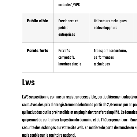
mutualisé/VPS
Public cible
Freelances et
Utilisateurs techniques
petites
et développeurs
entreprises
Points forts
Prix très
Transparence tarifaire,
compétitifs,
performances
interface simple
techniques
Lws
LWS se positionne comme un registrar accessible, particulièrement adapté au
coût. Avec des prix d'enregistrement débutant à partir de 2,99 euros par an p
qui inclut des outils préinstallés et un plugin de transfert simplifié. Ce four
qui permet de centraliser la gestion du domaine et de l'hébergement au même end
sécurité des échanges sur votre site web. En matière de parts de marché en F
mais stable sur le territoire national.