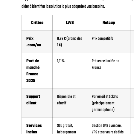
aider à identifier la solution la plus adaptée à vos besoins.
Critère
LWS
Netcup
Prix
6,99 € (promo dès
Prix compétitifs
.com/an
1 €)
Part de
1,11%
Présence limitée en
marché
France
France
2025
Support
Disponible et
Par email et tickets
client
réactif
(principalement
germanophone)
Services
SSL gratuit,
Gestion DNS avancée,
inclus
hébergement
VPS et serveurs dédiés