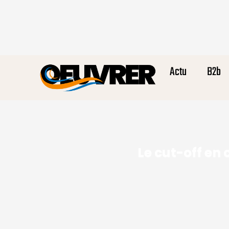
Actu
B2b
Le cut-off en