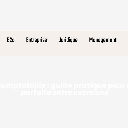
B2c
Entreprise
Juridique
Management
 comptabilite : guide pratique pour 
parfaite entre exercices