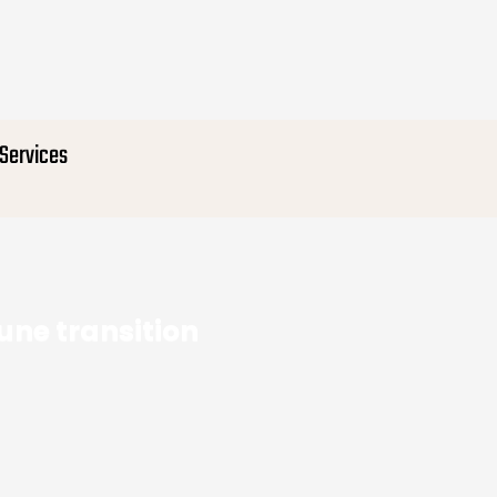
Services
une transition