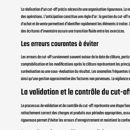
La réalisation d'un cut-off précis nécessite une organisation rigoureuse. La n
des opérations. L'anticipation constitue une règle d'or : la gestion du cut-off 
d'achat et de vente permettent d'identifier rapidement les éléments à traiter.
des écritures d'inventaire assure une transition fluide entre les exercices.
Les erreurs courantes à éviter
Les erreurs de cut-off surviennent souvent autour de la date de clôture, parti
comptabilisation et les modifications après la clôture représentent les princi
surévaluation ou une sous-évaluation du résultat. Les anomalies fréquentes i
ainsi qu'une gestion approximative des factures non parvenues. La vigilance 
La validation et le contrôle du cut-of
Le processus de validation et de contrôle du cut-off représente une étape fo
rattachement correct des charges et produits aux périodes appropriées, assur
rigoureuse permet d'éviter les erreurs d'enregistrement et maintient la confo