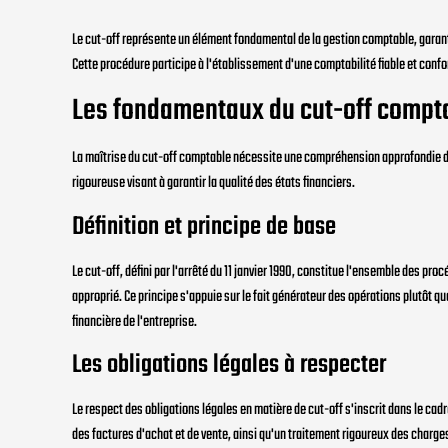
Le cut-off représente un élément fondamental de la gestion comptable, garant
Cette procédure participe à l'établissement d'une comptabilité fiable et con
Les fondamentaux du cut-off compt
La maîtrise du cut-off comptable nécessite une compréhension approfondie d
rigoureuse visant à garantir la qualité des états financiers.
Définition et principe de base
Le cut-off, défini par l'arrêté du 11 janvier 1990, constitue l'ensemble des p
approprié. Ce principe s'appuie sur le fait générateur des opérations plutôt q
financière de l'entreprise.
Les obligations légales à respecter
Le respect des obligations légales en matière de cut-off s'inscrit dans le ca
des factures d'achat et de vente, ainsi qu'un traitement rigoureux des charge