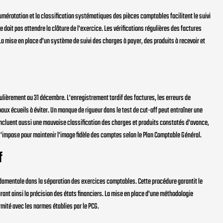
umérotation et la classification systématiques des pièces comptables facilitent le suivi
ne doit pas attendre la clôture de l'exercice. Les vérifications régulières des factures
 La mise en place d'un système de suivi des charges à payer, des produits à recevoir et
culièrement au 31 décembre. L'enregistrement tardif des factures, les erreurs de
paux écueils à éviter. Un manque de rigueur dans le test de cut-off peut entraîner une
ncluent aussi une mauvaise classification des charges et produits constatés d'avance,
s'impose pour maintenir l'image fidèle des comptes selon le Plan Comptable Général.
f
ndamentale dans la séparation des exercices comptables. Cette procédure garantit le
ant ainsi la précision des états financiers. La mise en place d'une méthodologie
rmité avec les normes établies par le PCG.